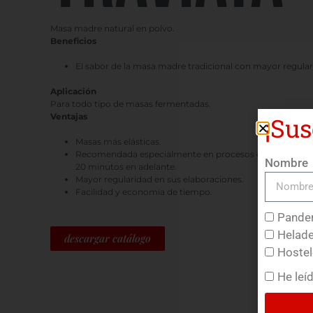
Masa madre natural en polvo.
Beneficios
El sabor de la masa madre tradicional con mayor regular
Aplicación
Para todo tipo de masas fermentadas.
Ventajas
¡Sus
Masas más elásticas.
Recomendada especialmente en procesos donde la ferme
Nombre
20 minutos en adelante.
Mayor regularidad en sus elaboraciones.
Facilidad y economia de tiempo.
Pander
Helade
descargar catálogo
Hostel
He leí