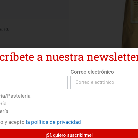
idad.
críbete a nuestra newsletter
ntación sea larga de
Correo electrónico
ía/Pastelería
ría
ería
do y acepto
la política de privacidad
¡Sí, quiero suscribirme!