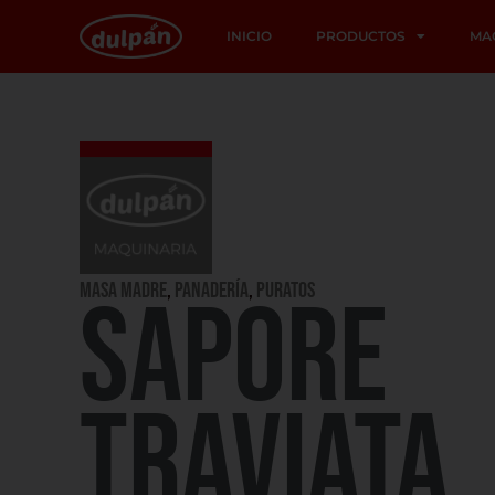
INICIO
PRODUCTOS
MA
Masa Madre
,
PANADERÍA
,
PURATOS
SAPORE
TRAVIATA