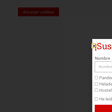
descargar catálogo
¡Sus
Nombre
Pander
Helade
Hostel
He leí