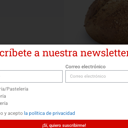
críbete a nuestra newsletter
Correo electrónico
ía/Pastelería
ría
ería
do y acepto
la política de privacidad
¡Sí, quiero suscribirme!