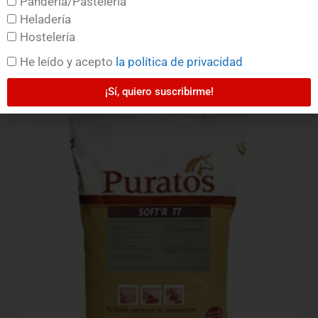
Pandería/Pastelería
Heladería
LEER MÁS
Hostelería
He leído y acepto
la política de privacidad
¡Sí, quiero suscribirme!