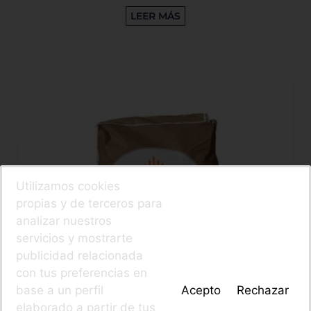
LEER MÁS
Utilizamos cookies
propias y de terceros para
analizar nuestros
servicios y mostrarte
publicidad relacionada
con tus preferencias en
base a un perfil
Acepto
Rechazar
elaborado a partir de tus