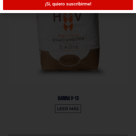
¡Sí, quiero suscribirme!
Harina V-13
LEER MÁS