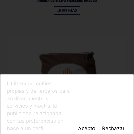
Harina Centeno Troceado Grueso
LEER MÁS
Utilizamos cookies
propias y de terceros para
analizar nuestros
servicios y mostrarte
publicidad relacionada
con tus preferencias en
base a un perfil
Acepto
Rechazar