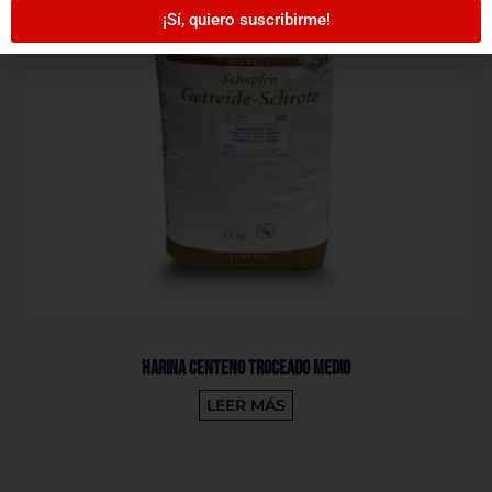
¡Sí, quiero suscribirme!
Harina Centeno Troceado Medio
LEER MÁS