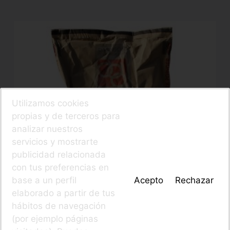
Utilizamos cookies
propias y de terceros para
analizar nuestros
servicios y mostrarte
publicidad relacionada
con tus preferencias en
base a un perfil
Acepto
Rechazar
elaborado a partir de tus
hábitos de navegación
(por ejemplo páginas