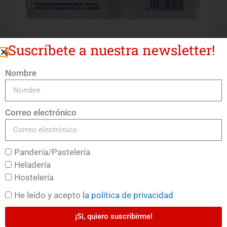
¡Suscríbete a nuestra newsletter!
Nombre
Leche Semidesnatada Sin Lactosa La Vaquita
LEER MÁS
Correo electrónico
Pandería/Pastelería
Heladería
Hostelería
He leído y acepto
la política de privacidad
¡Sí, quiero suscribirme!