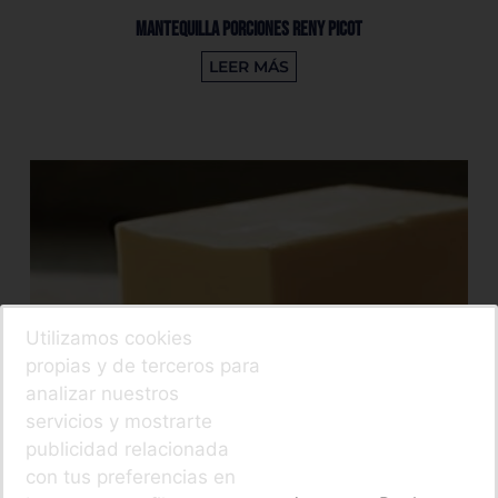
Mantequilla Porciones Reny Picot
LEER MÁS
Utilizamos cookies
propias y de terceros para
analizar nuestros
servicios y mostrarte
publicidad relacionada
con tus preferencias en