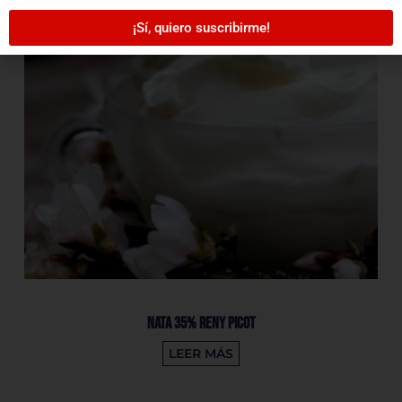
¡Sí, quiero suscribirme!
Nata 35% Reny Picot
LEER MÁS