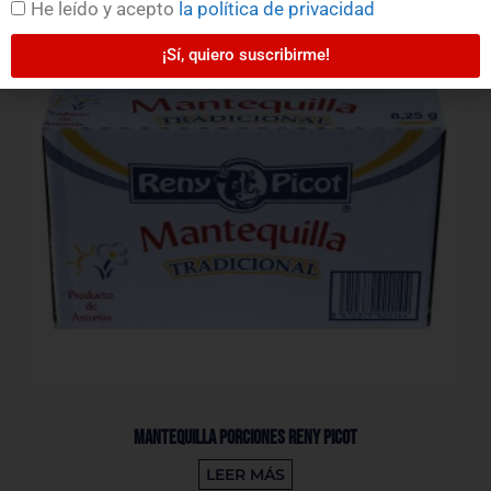
He leído y acepto
la política de privacidad
¡Sí, quiero suscribirme!
Mantequilla Porciones Reny Picot
LEER MÁS