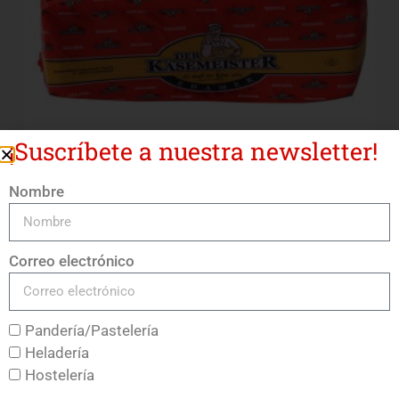
¡Suscríbete a nuestra newsletter!
Nombre
Queso Edam 40%
Correo electrónico
LEER MÁS
Pandería/Pastelería
Heladería
Hostelería