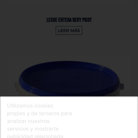
Leche Entera Reny Picot
LEER MÁS
Utilizamos cookies
propias y de terceros para
analizar nuestros
servicios y mostrarte
publicidad relacionada