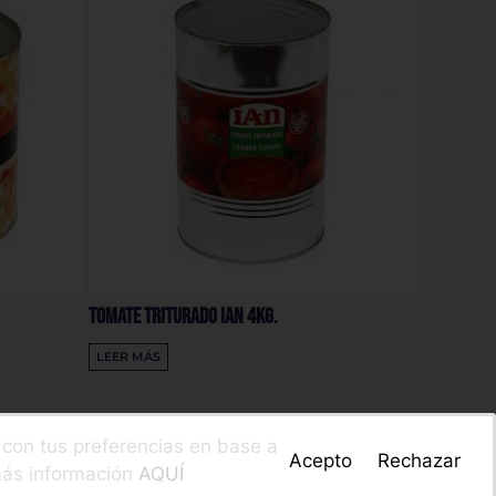
Tomate Triturado IAN 4Kg.
LEER MÁS
a con tus preferencias en base a
Acepto
Rechazar
 más información
AQUÍ