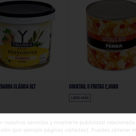
barra Clásica 5Lt
Cocktail 5 Frutas 2,65Kg
LEER MÁS
ar nuestros servicios y mostrarte publicidad relacionad
gación (por ejemplo páginas visitadas). Puedes obtener