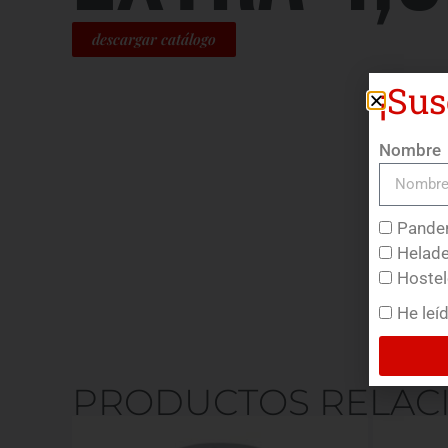
descargar catálogo
¡Sus
Nombre
Pander
Helade
Hostel
He leí
PRODUCTOS RELAC