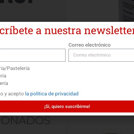
críbete a nuestra newsletter
Correo electrónico
ía/Pastelería
ría
ería
do y acepto
la política de privacidad
¡Sí, quiero suscribirme!
IONADOS