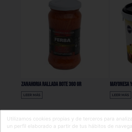
Zanahoria Rallada Bote 360 Gr
Mayonesa Y
LEER MÁS
LEER MÁS
Utilizamos cookies propias y de terceros para analiz
un perfil elaborado a partir de tus hábitos de nave