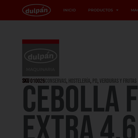
INICIO
PRODUCTOS
MA
SKU
010026
CONSERVAS
,
HOSTELERÍA
,
PD
,
Verduras y Frutas
CEBOLLA F
EXTRA 4,6