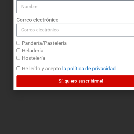
UBICACIÓN
Correo electrónico
Pandería/Pastelería
COMERCIAL DULPAN S.L.
POL. IND. DE GUIMAR
Heladería
MANZANA XIII PARCELAS 6 Y 7
Hostelería
38509 – CANDELARIA
He leído y acepto
la política de privacidad
¡Sí, quiero suscribirme!