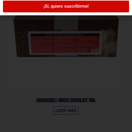
¡Sí, quiero suscribirme!
Chococurls Viruta Chocolate 5Kg.
LEER MÁS