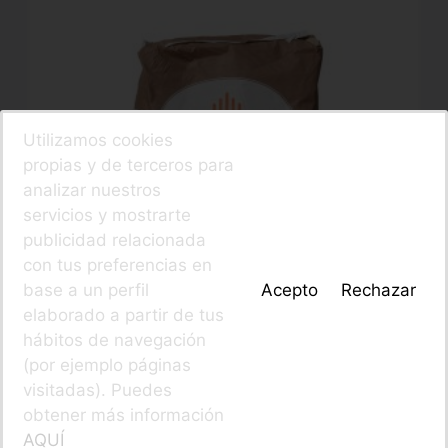
Utilizamos cookies
propias y de terceros para
analizar nuestros
servicios y mostrarte
publicidad relacionada
con tus preferencias en
base a un perfil
Acepto
Rechazar
elaborado a partir de tus
hábitos de navegación
(por ejemplo páginas
visitadas). Puedes
obtener más información
Harina Entrefuerte V-15
AQUÍ