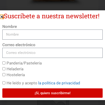
¡Suscríbete a nuestra newsletter!
Harina V-13
Nombre
LEER MÁS
Correo electrónico
Pandería/Pastelería
Heladería
Hostelería
He leído y acepto
la política de privacidad
¡Sí, quiero suscribirme!