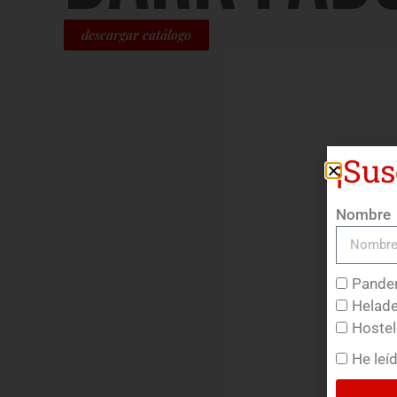
descargar catálogo
¡Sus
Nombre
Pander
Helade
Hostel
He leí