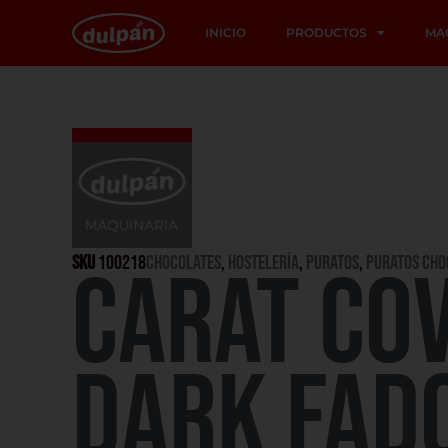
INICIO
PRODUCTOS
MA
SKU
100218
CHOCOLATES
,
HOSTELERÍA
,
PURATOS
,
PURATOS CHO
CARAT CO
DARK FAD