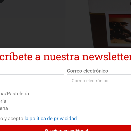
críbete a nuestra newsletter
Correo electrónico
ía/Pastelería
ría
ería
do y acepto
la política de privacidad
¡Sí, quiero suscribirme!