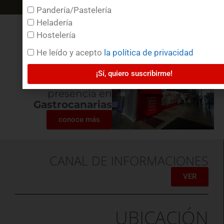
Pandería/Pastelería
Heladería
Hostelería
He leído y acepto
la política de privacidad
Así fue
¡Sí, quiero suscribirme!
nuestra
presencia en
Gastrocanarias
conoce más
CANAL DE INFORMACIONES
VER
UBICACIÓN