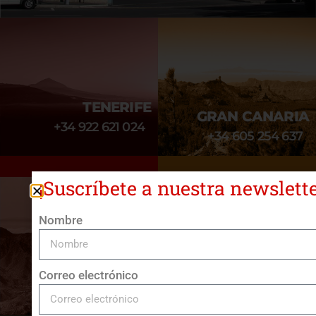
TENERIFE
GRAN CANARIA
+34 922 621 024
+34 605 254 637
¡Suscríbete a nuestra newslette
Nombre
LA GOMERA
LA PALMA
Correo electrónico
+34 922 617 252
+34 922 437 942