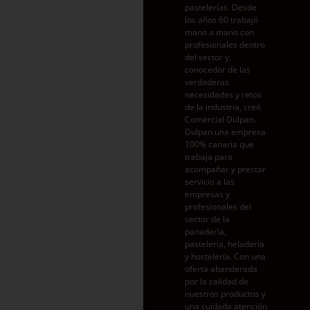
pastelerías. Desde
los años 60 trabajó
mano a mano con
profesionales dentro
del sector y,
conocedor de las
verdaderas
necesidades y retos
de la industria, creó
Comercial Dulpan.
Dulpan una empresa
100% canaria que
trabaja para
acompañar y prestar
servicio a las
empresas y
profesionales del
sector de la
panadería,
pastelería, heladería
y hostelería. Con una
oferta abanderada
por la calidad de
nuestros productos y
una cuidada atención