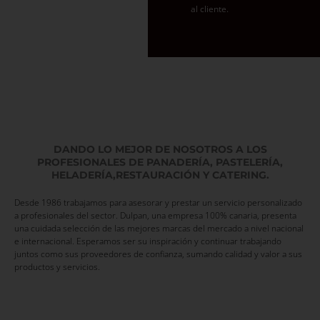
al cliente.
DANDO LO MEJOR DE NOSOTROS
A LOS
PROFESIONALES DE PANADERÍA, PASTELERÍA,
HELADERÍA,
RESTAURACIÓN Y CATERING.
Desde 1986 trabajamos para asesorar y prestar un servicio personalizado
a profesionales del sector. Dulpan, una empresa 100% canaria, presenta
una cuidada selección de las mejores marcas del mercado a nivel nacional
e internacional. Esperamos ser su inspiración y continuar trabajando
juntos como sus proveedores de confianza, sumando calidad y valor a sus
productos y servicios.