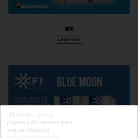
KRYO
LEER MÁS
Utilizamos cookies
propias y de terceros para
analizar nuestros
servicios y mostrarte