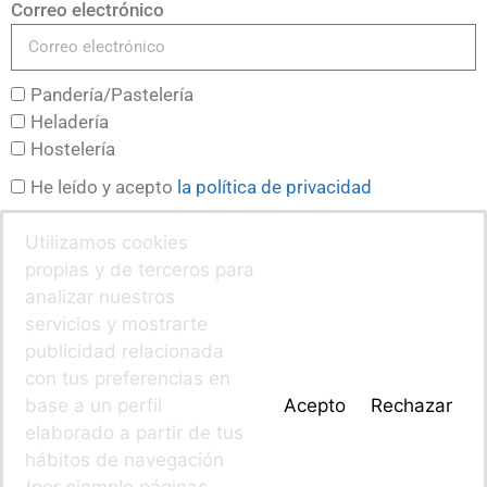
Correo electrónico
Pandería/Pastelería
Heladería
Hostelería
He leído y acepto
la política de privacidad
¡Sí, quiero suscribirme!
Utilizamos cookies
propias y de terceros para
analizar nuestros
servicios y mostrarte
publicidad relacionada
con tus preferencias en
base a un perfil
Acepto
Rechazar
elaborado a partir de tus
hábitos de navegación