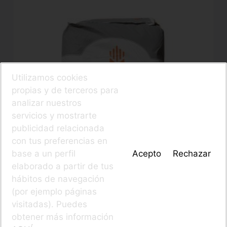
Utilizamos cookies
propias y de terceros para
analizar nuestros
servicios y mostrarte
publicidad relacionada
con tus preferencias en
base a un perfil
Acepto
Rechazar
elaborado a partir de tus
hábitos de navegación
(por ejemplo páginas
visitadas). Puedes
obtener más información
Harina Centeno