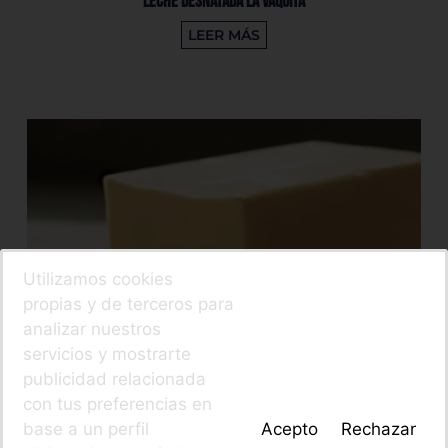
Leche Desnatada La Vaquita
LEER MÁS
Utilizamos cookies
propias y de terceros para
analizar nuestros
servicios y mostrarte
publicidad relacionada
con tus preferencias en
base a un perfil
Acepto
Rechazar