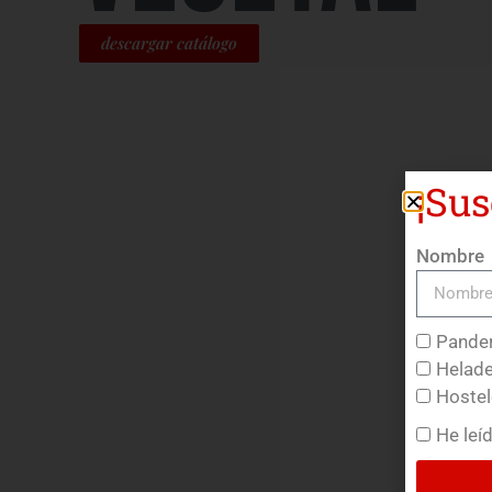
descargar catálogo
¡Sus
Nombre
Pander
Helade
Hostel
He leí