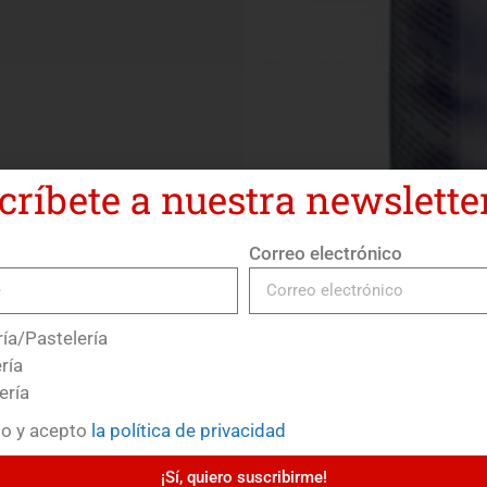
críbete a nuestra newsletter
Correo electrónico
ía/Pastelería
ría
ería
do y acepto
la política de privacidad
¡Sí, quiero suscribirme!