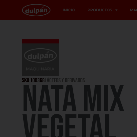
INICIO
PRODUCTOS
MA
SKU
100368
LÁCTEOS Y DERIVADOS
NATA MIX
VEGETAL