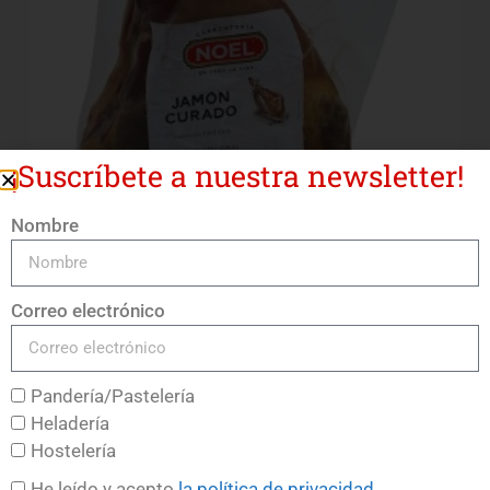
¡Suscríbete a nuestra newsletter!
Nombre
Jamón Curado Vacío 6/7
Correo electrónico
LEER MÁS
Pandería/Pastelería
Heladería
Hostelería
He leído y acepto
la política de privacidad