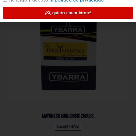
¡Sí, quiero suscribirme!
Mayonesa Monodosis 250Uds.
LEER MÁS