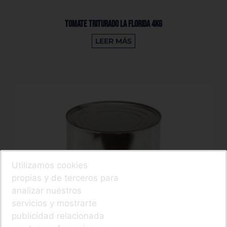
Tomate Triturado La Florida 4Kg
LEER MÁS
Utilizamos cookies
propias y de terceros para
analizar nuestros
servicios y mostrarte
publicidad relacionada