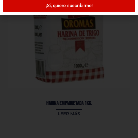
¡Sí, quiero suscribirme!
Harina Empaquetada 1Kg.
LEER MÁS