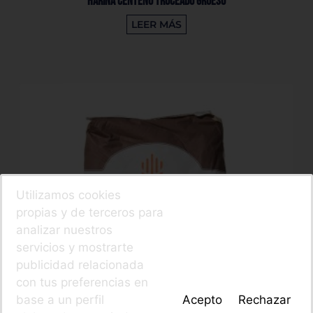
Harina Centeno Troceado Grueso
LEER MÁS
Utilizamos cookies
propias y de terceros para
analizar nuestros
servicios y mostrarte
publicidad relacionada
con tus preferencias en
base a un perfil
Acepto
Rechazar