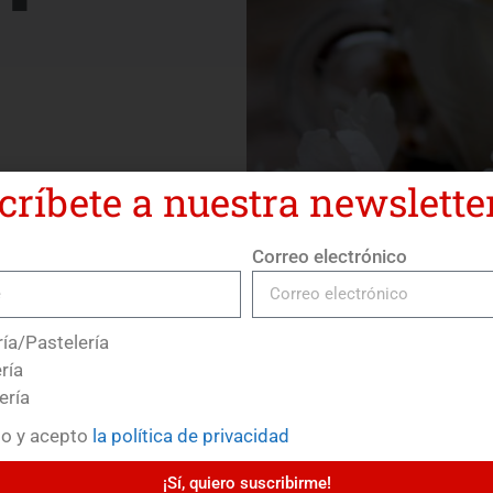
críbete a nuestra newsletter
Correo electrónico
ía/Pastelería
ría
ería
do y acepto
la política de privacidad
¡Sí, quiero suscribirme!