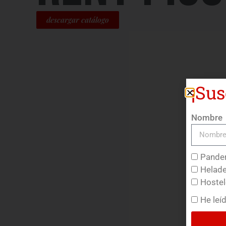
descargar catálogo
¡Sus
Nombre
Pander
Helade
Hostel
He leí