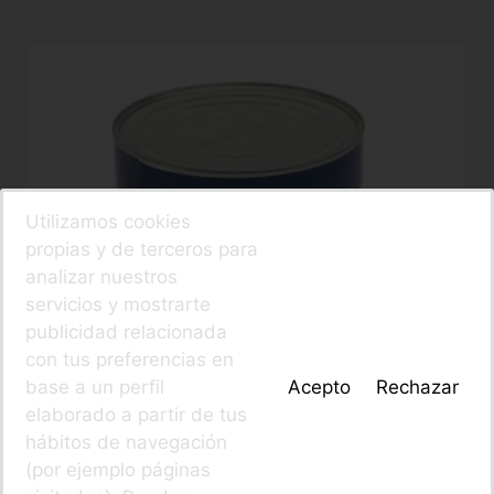
Utilizamos cookies
propias y de terceros para
analizar nuestros
servicios y mostrarte
publicidad relacionada
con tus preferencias en
base a un perfil
Acepto
Rechazar
elaborado a partir de tus
hábitos de navegación
(por ejemplo páginas