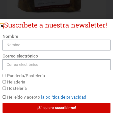
¡Suscríbete a nuestra newsletter!
Nombre
Jamón Curado Vacío 6/7
LEER MÁS
Correo electrónico
Pandería/Pastelería
Heladería
Hostelería
He leído y acepto
la política de privacidad
¡Sí, quiero suscribirme!