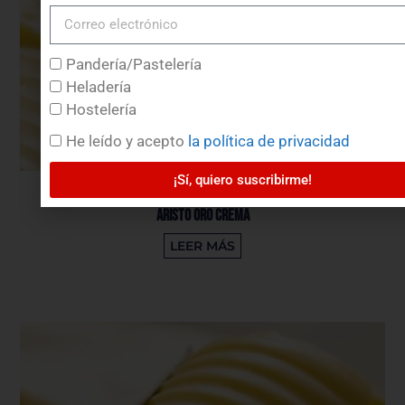
Pandería/Pastelería
Heladería
Hostelería
He leído y acepto
la política de privacidad
¡Sí, quiero suscribirme!
Aristo Oro Crema
LEER MÁS