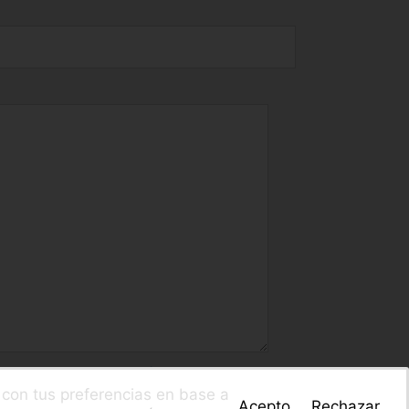
l
Aviso Legal
y la
Política de Privacidad
.
a con tus preferencias en base a
Acepto
Rechazar