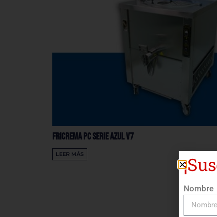
FRICREMA PC Serie AZUL V7
LEER MÁS
¡Sus
Nombre