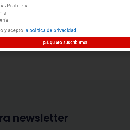
ía/Pastelería
ría
ería
do y acepto
la política de privacidad
¡Sí, quiero suscribirme!
ra newsletter