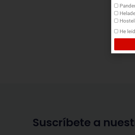
Pander
Helade
Hostel
He leí
Suscríbete a nuest