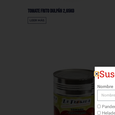
Tomate Frito Dulpán 2,65Kg
LEER MÁS
¡Sus
Nombre
Pander
Helade