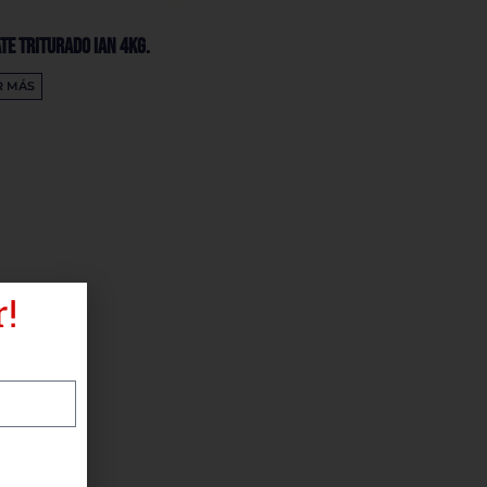
te Triturado IAN 4Kg.
R MÁS
!