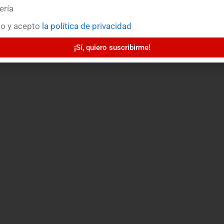
ería
do y acepto
la política de privacidad
¡Sí, quiero suscribirme!