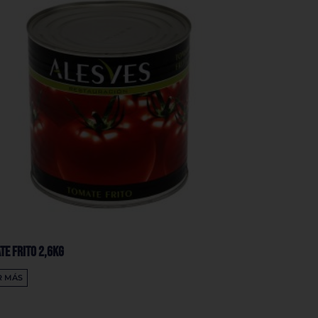
te Frito 2,6Kg
R MÁS