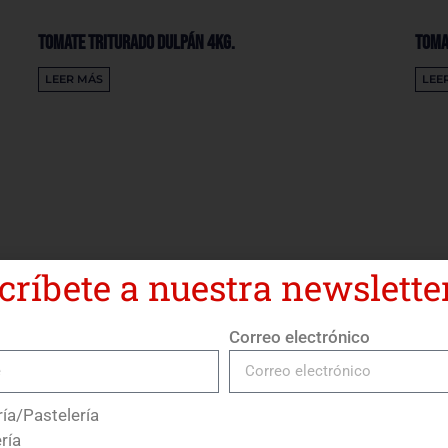
Tomate Triturado Dulpán 4Kg.
Toma
LEER MÁS
LEE
críbete a nuestra newsletter
Correo electrónico
ía/Pastelería
ría