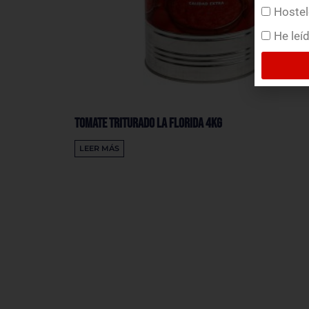
Hostel
He leí
Tomate Triturado La Florida 4Kg
LEER MÁS