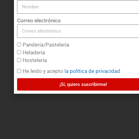
UBICACIÓN
Correo electrónico
Pandería/Pastelería
COMERCIAL DULPAN S.L.
POL. IND. DE GUIMAR
Heladería
MANZANA XIII PARCELAS 6 Y 7
Hostelería
38509 – CANDELARIA
He leído y acepto
la política de privacidad
¡Sí, quiero suscribirme!